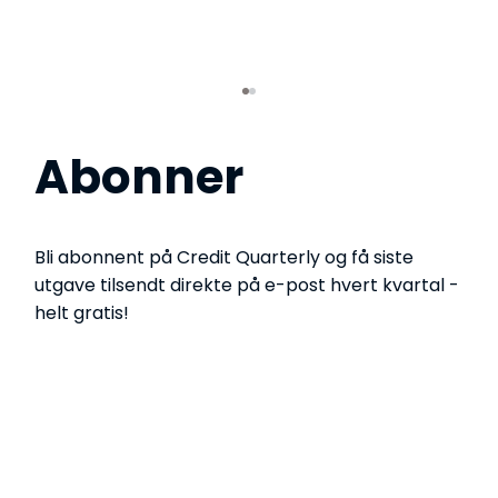
Abonner
Bli abonnent på Credit Quarterly og få siste
utgave tilsendt direkte på e-post hvert kvartal -
helt gratis!
Fra sjekkliste til strategisk verdi:
Slik bygger du en moderne KYC-
modell