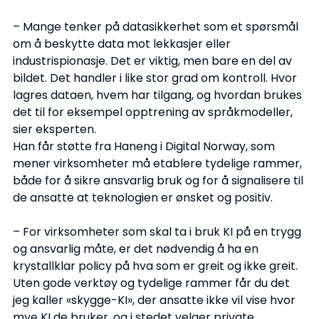
– Mange tenker på datasikkerhet som et spørsmål 
om å beskytte data mot lekkasjer eller 
industrispionasje. Det er viktig, men bare en del av 
bildet. Det handler i like stor grad om kontroll. Hvor 
lagres dataen, hvem har tilgang, og hvordan brukes 
det til for eksempel opptrening av språkmodeller, 
sier eksperten.
Han får støtte fra Haneng i Digital Norway, som 
mener virksomheter må etablere tydelige rammer, 
både for å sikre ansvarlig bruk og for å signalisere til 
de ansatte at teknologien er ønsket og positiv.
– For virksomheter som skal ta i bruk KI på en trygg 
og ansvarlig måte, er det nødvendig å ha en 
krystallklar policy på hva som er greit og ikke greit. 
Uten gode verktøy og tydelige rammer får du det 
jeg kaller «skygge-KI», der ansatte ikke vil vise hvor 
mye KI de bruker, og i stedet velger private 