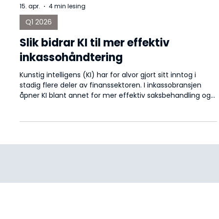
15. apr.
4 min lesing
Q1 2026
Slik bidrar KI til mer effektiv
inkassohåndtering
Kunstig intelligens (KI) har for alvor gjort sitt inntog i
stadig flere deler av finanssektoren. I inkassobransjen
åpner KI blant annet for mer effektiv saksbehandling og
konsistent kundebehandling. Samtidig øker kravene til
kontroll og ansvarlighet.